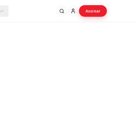
s
Assinar