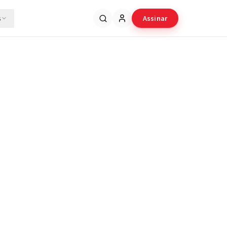
s
Assinar