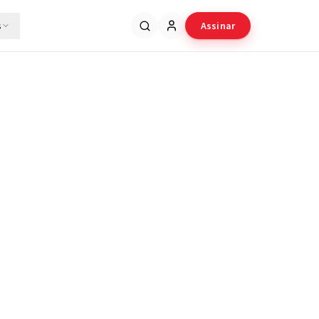
s
Assinar