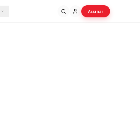
s
Assinar