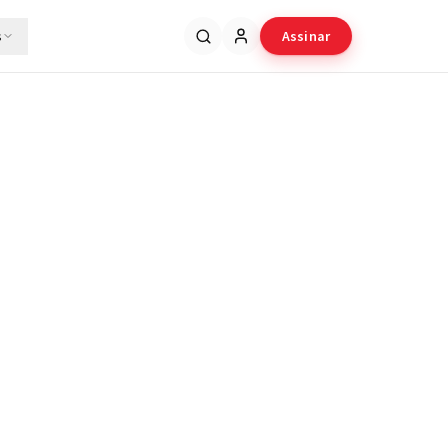
s
Assinar