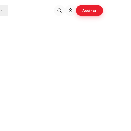
s
Assinar