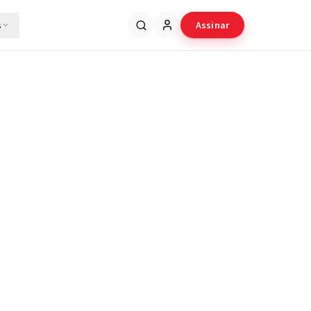
s
Assinar