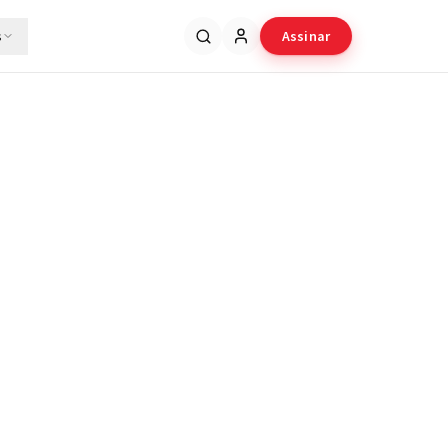
s
Assinar