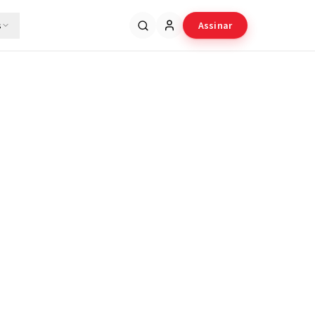
s
Assinar