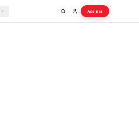
s
Assinar