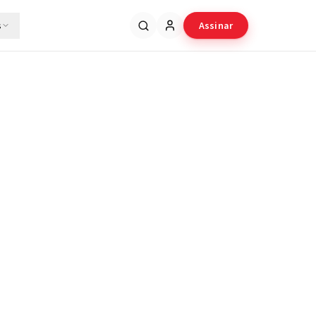
s
Assinar