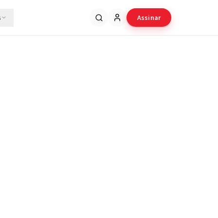
s
Assinar