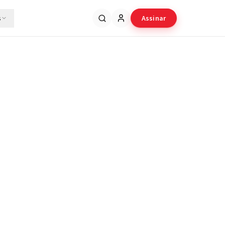
s
Assinar