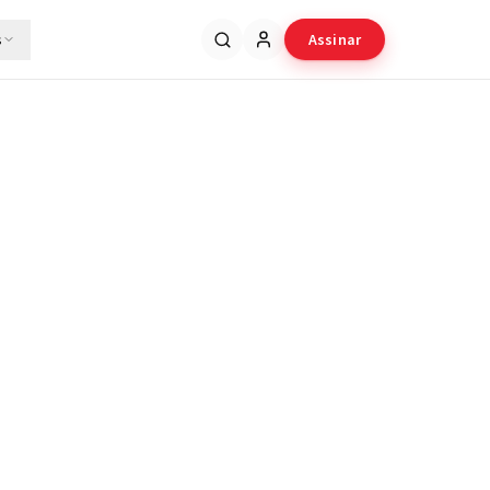
s
Assinar