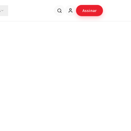
s
Assinar