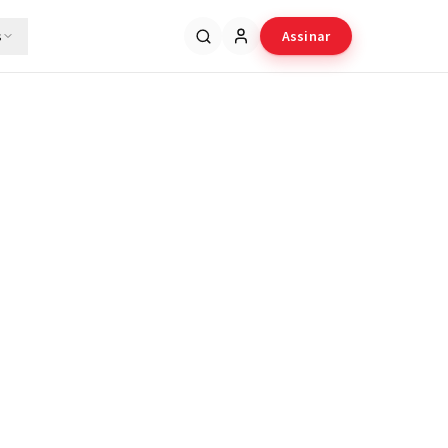
s
Assinar