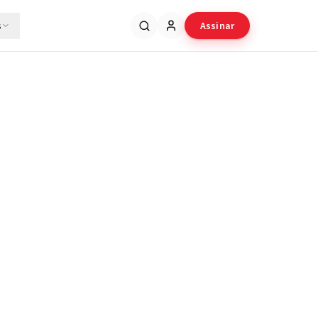
s
Assinar