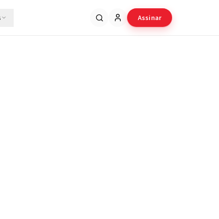
s
Assinar