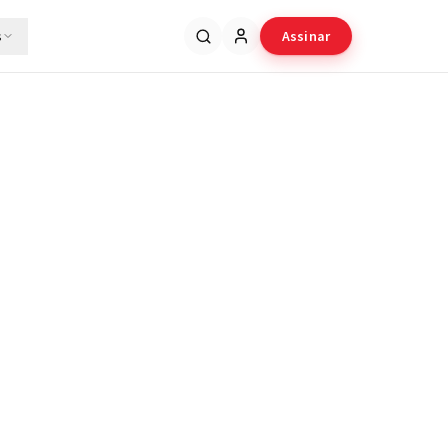
s
Assinar