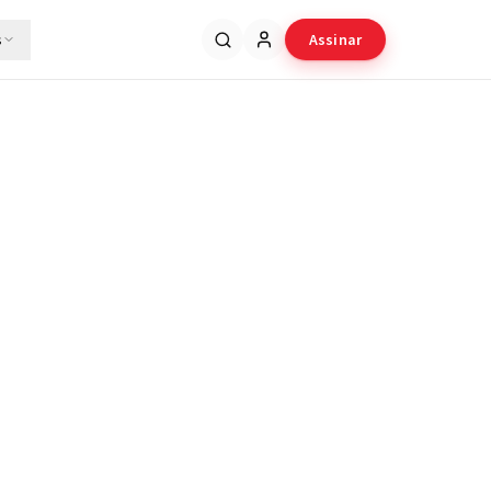
s
Assinar