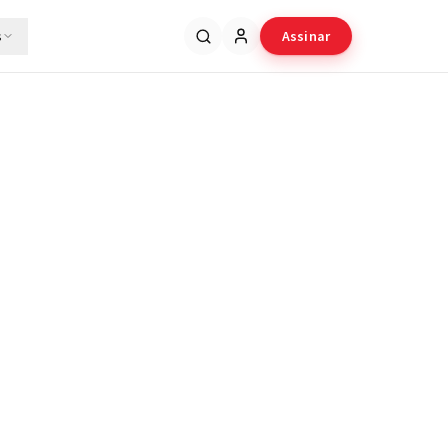
s
Assinar