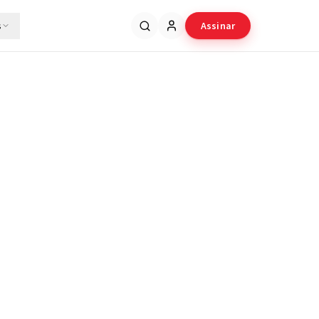
s
Assinar