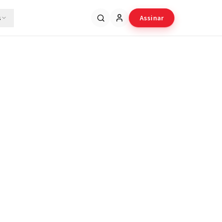
s
Assinar