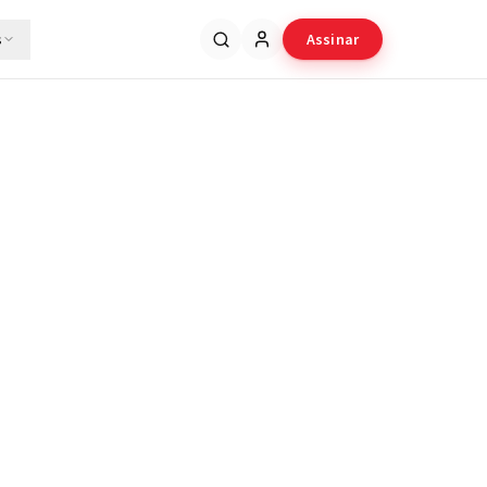
s
Assinar