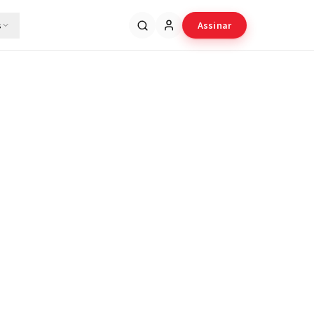
s
Assinar