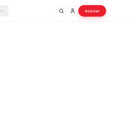
s
Assinar