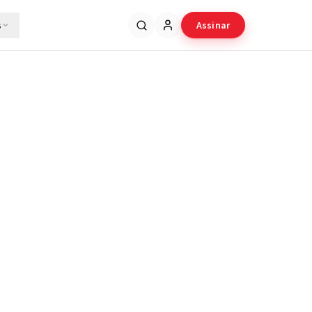
s
Assinar