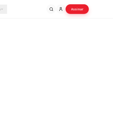
s
Assinar