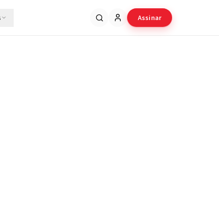
s
Assinar