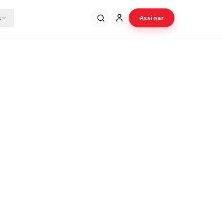
s
Assinar