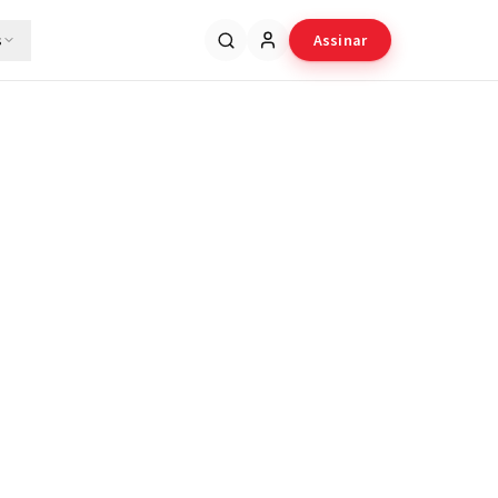
s
Assinar