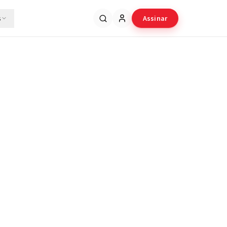
s
Assinar