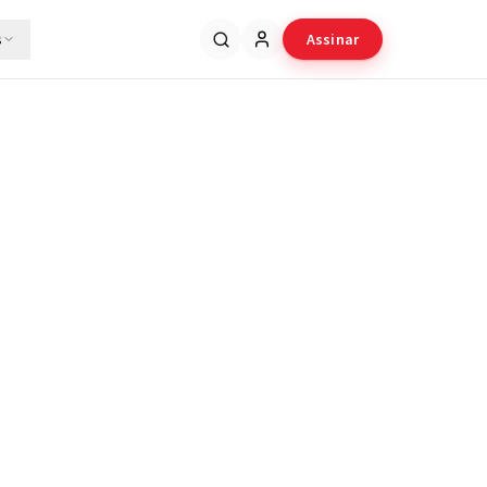
s
Assinar