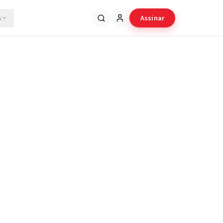
s
Assinar