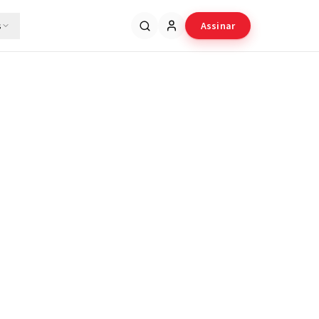
s
Assinar