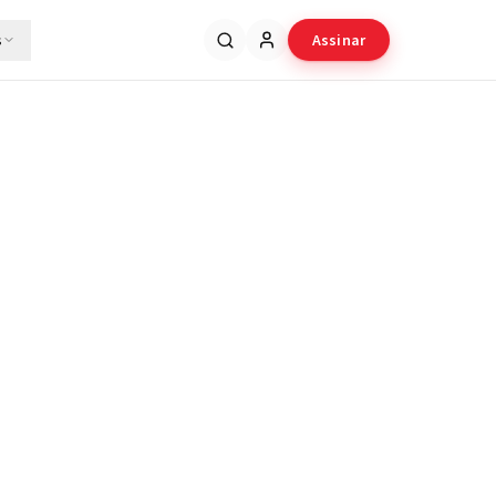
s
Assinar