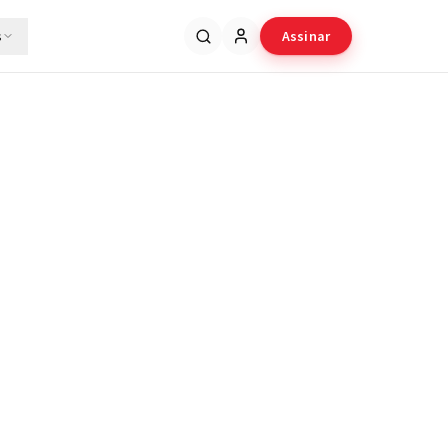
s
Assinar