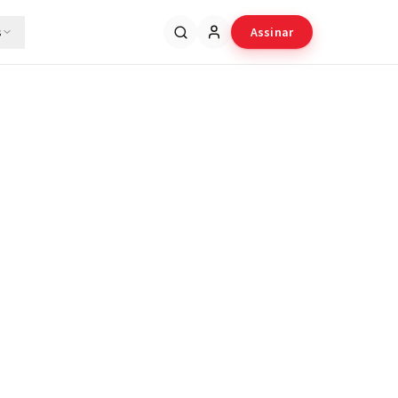
s
Assinar