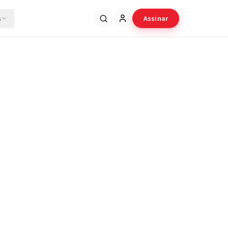
s
Assinar