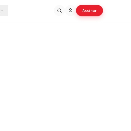
s
Assinar