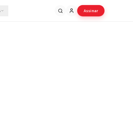
s
Assinar