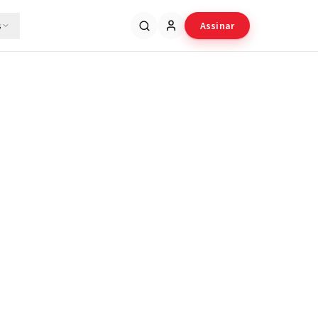
s
Assinar