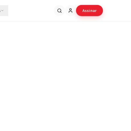
s
Assinar