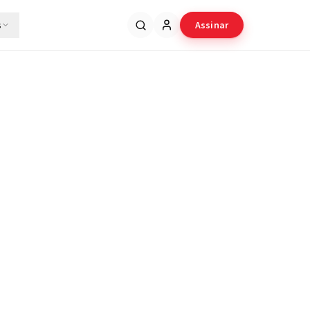
s
Assinar