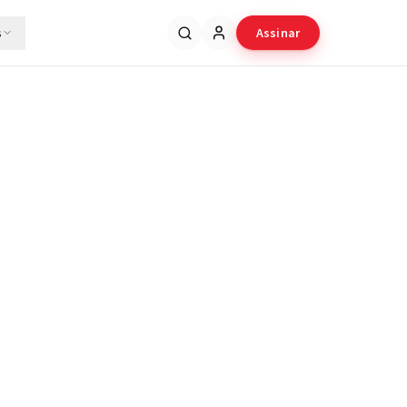
s
Assinar