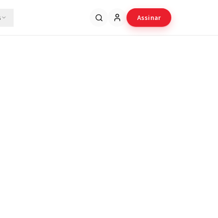
s
Assinar