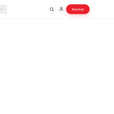
s
Assinar