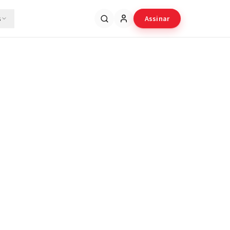
s
Assinar