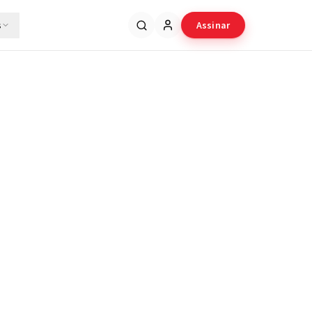
s
Assinar