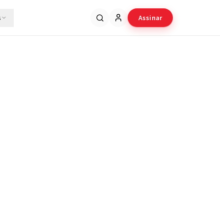
s
Assinar